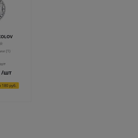
KOLOV
ии (1)
/шт
/шт
я
180 руб.