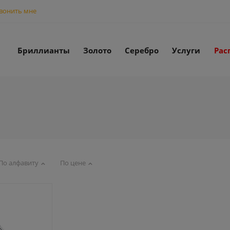
вонить мне
Бриллианты
Золото
Серебро
Услуги
Рас
По алфавиту
По цене