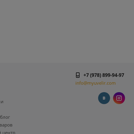
я
+7 (978) 899-94-97
info@myuvelir.com
ии
 блог
варов
 центр