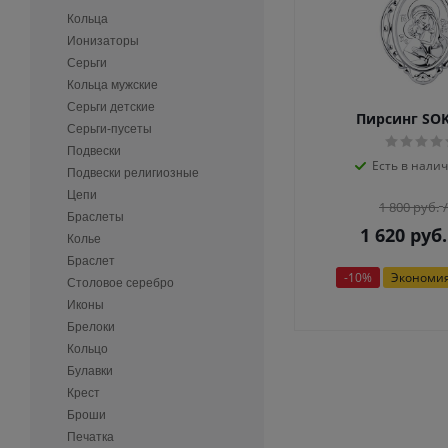
Кольца
Ионизаторы
Серьги
Кольца мужские
Серьги детские
Пирсинг SO
Серьги-пусеты
Подвески
Есть в налич
Подвески религиозные
Цепи
1 800
руб.
Браслеты
1 620
руб.
Колье
Браслет
-
10
%
Экономи
Столовое серебро
Иконы
Брелоки
Кольцо
Булавки
Крест
Броши
Печатка