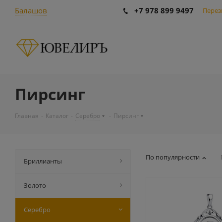
Балашов
+7 978 899 9497
Перез
Пирсинг
Главная
-
Каталог
-
Серебро
-
Пирсинг
По популярности
Бриллианты
Золото
Серебро