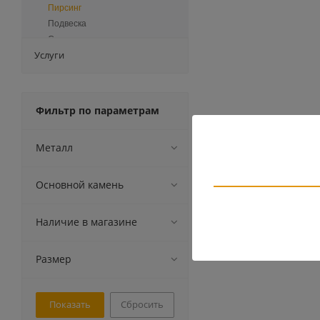
Пирсинг
Подвеска
Сувениры
Услуги
Зажимы для галстука
Запонки
Серьги Ассиметр
Кожа
Фильтр по параметрам
Каучук
Металл
Основной камень
Наличие в магазине
Размер
Сбросить